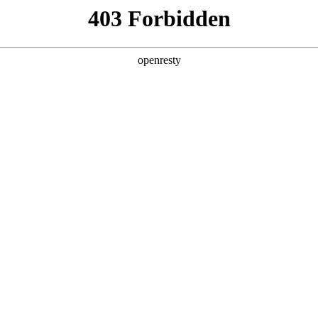
产品及服务
行业解决方案
合作伙伴
投资者关系
WAY S8530-128D智算底座
2026 / 04 / 29
多智能体场景规模化商用落地，成为驱动全球超算力基础设施扩容的核心引擎
，高带宽、低时延、高可靠的集群互联网络，成为超大规模
的先进性，深刻影响模型训练效率、推理调度能力与算力资源整体转化价